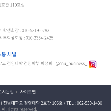
1호관 110호실
학생회장 : 010-5319-0783
부학생회장 : 010-2364-2425
소통 채널
교 경영대학 경영학부 학생회 : @cnu_business_
오시는길
사이트맵
남대학교 경영대학 2호관 106호 / TEL : 062-530-1430
l rights reserved.