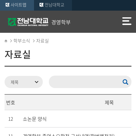
사이트맵
전남대학교
경영학부
학부소식
자료실
자료실
번호
제목
소논문 양식
12
경영학부 졸업소요학점 구성내역(학번별정리)
11