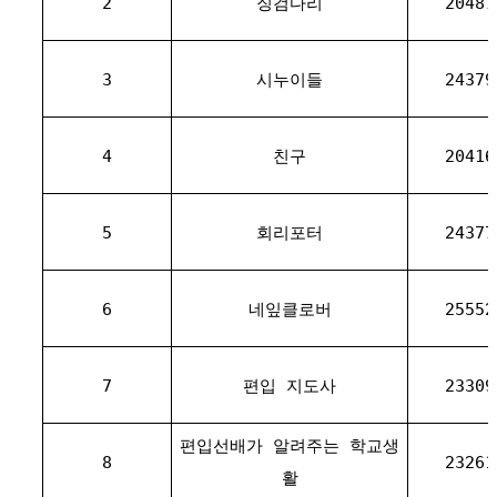
2
징검다리
20487
3
시누이들
24379
4
친구
20416
5
회리포터
24377
6
네잎클로버
25552
7
편입 지도사
23309
편입선배가 알려주는 학교생
8
23261
활