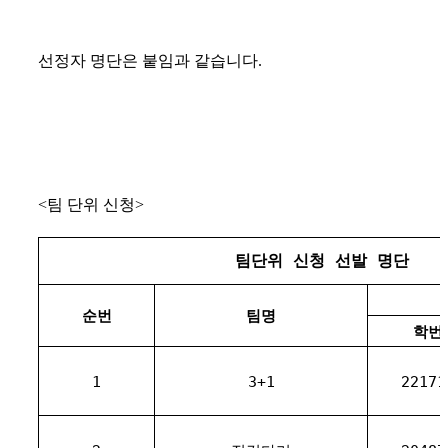
선정자 명단은 붙임과 같습니다.
<팀 단위 신청>
팀단위 신청 선발 명단
순번
팀명
학번
1
3+1
22171