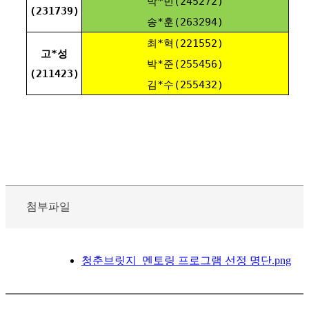
박*빈(245272)
(231739)
송*훈(263294)
최*혁(221552)
고*성
박*준(255456)
(211423)
김*수(255432)
첨부파일
청춘브릿지_멘토링 프로그램 선정 명단.png