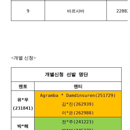
9
바르샤바
22082
<개별 신청>
개별신청 선발 명단
멘토
멘티
Agramba * Damdinsuren(251729)
유*우
김*진(262939)
(231841)
이*은(262988)
전*주(241223)
박*해