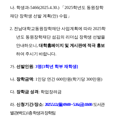
나
.
학생과
-5466(2025.
4.
30.)
「
2025
학년도 동원장학
재단 장학생 선발 계획
(
안
)
수립
」
2.
전남대학교동원장학재단 사업계획에 따라
2025
학
년도 동원장학재단 섬김의 리더십
장학생 선발을
안내하오니
,
대학홈페이지 및 게시판에 적극 홍보
하여 주시기 바랍니다
.
가
.
선발인원
:
3
명
[3
학년 학부 재학생
]
나
.
장학금액
: 1
인당 연간
600
만원
(
학기당
300
만원
)
다
.
장학금 성격
:
학업장려금
라
.
신청기간
/
장소
:
2025.
5.
12.(
월
) 09:00 ~ 5.
16.(
금
) 18:00
/
도서관
별관
(
백도
) 1
층 학생과 장학팀